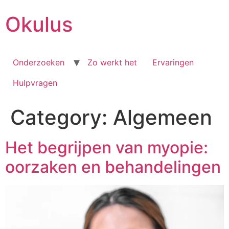
Skip
Okulus
to
content
Onderzoeken
Zo werkt het
Ervaringen
Hulpvragen
Category:
Algemeen
Het begrijpen van myopie:
oorzaken en behandelingen