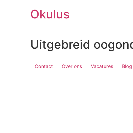
Skip
Okulus
to
content
Uitgebreid oogon
Contact
Over ons
Vacatures
Blog