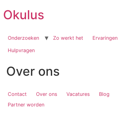
Skip
Okulus
to
content
Onderzoeken
Zo werkt het
Ervaringen
Hulpvragen
Over ons
Contact
Over ons
Vacatures
Blog
Partner worden