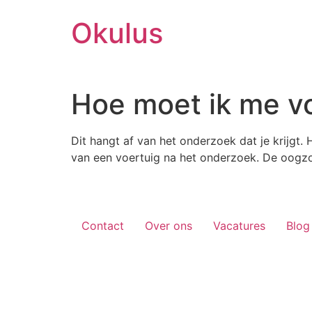
Skip
Okulus
to
content
Hoe moet ik me vo
Dit hangt af van het onderzoek dat je krijgt
van een voertuig na het onderzoek. De oogzor
Contact
Over ons
Vacatures
Blog