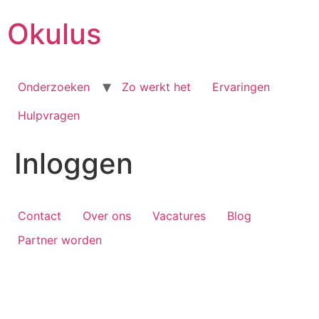
Skip
Okulus
to
content
Onderzoeken
Zo werkt het
Ervaringen
Hulpvragen
Inloggen
Contact
Over ons
Vacatures
Blog
Partner worden