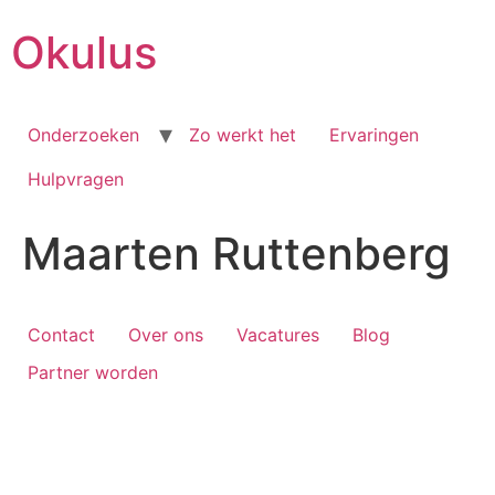
Skip
Okulus
to
content
Onderzoeken
Zo werkt het
Ervaringen
Hulpvragen
Maarten Ruttenberg
Contact
Over ons
Vacatures
Blog
Partner worden